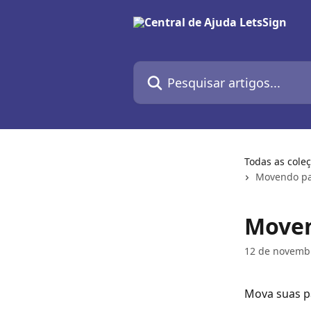
Passar para o conteúdo principal
Pesquisar artigos...
Todas as cole
Movendo pa
Moven
12 de novemb
Mova suas pa