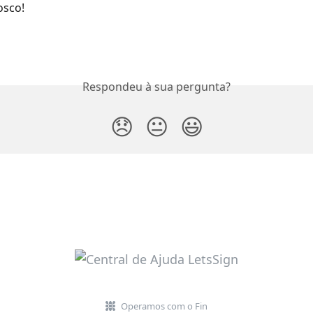
osco!
Respondeu à sua pergunta?
😞
😐
😃
Operamos com o Fin