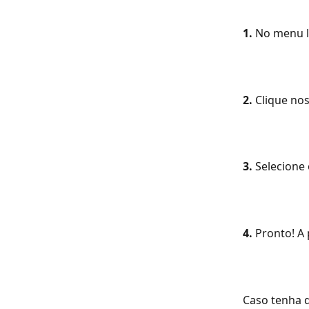
1.
 No menu l
2.
 Clique no
3.
 Selecione 
4.
 Pronto! A
Caso tenha d