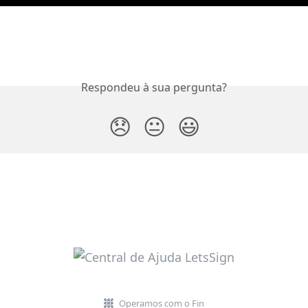
Respondeu à sua pergunta?
😞
😐
😃
Operamos com o Fin