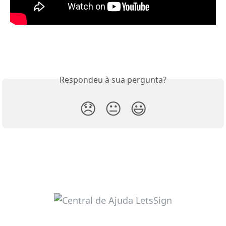
Respondeu à sua pergunta?
😞
😐
😃